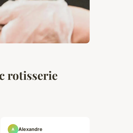
 rotisserie
Alexandre
A