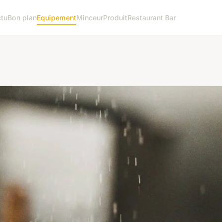
tu
Bon plan
Equipement
Minceur
Produit
Restaurant Bar